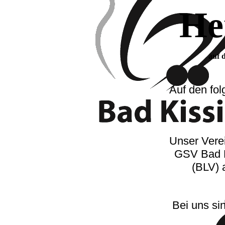
He
auf 
Auf den fo
Unser Verei
GSV Bad K
(BLV) 
Bei uns si