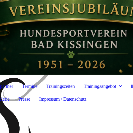
partner
Termine
Trainingszeiten
Trainingsangebot
I
alerie
Presse
Impressum / Datenschutz