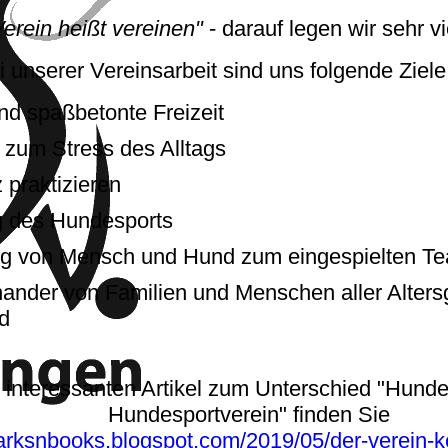
Verein heißt vereinen"
- darauf legen wir sehr vi
i unserer Vereinsarbeit sind uns folgende Ziele
nd spaßbetonte Freizeit
 zum Stress des Alltags
 praktizieren
g des Hundesports
ng von Mensch und Hund zum eingespielten T
nander von Familien und Menschen aller Alters
d
 interessanten Artikel zum Unterschied "Hund
Hundesportverein" finden Sie
barksnbooks.blogspot.com/2019/05/der-verein-