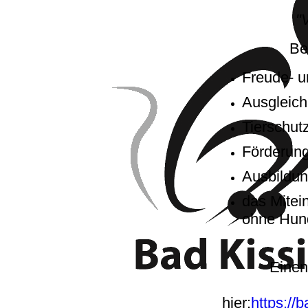
"
Be
Freude- u
Ausgleich
Tierschutz
Förderun
Ausbildu
das Mitei
ohne Hun
Einen
hier:
https://