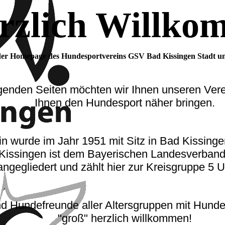
rzlich Willko
der Homepage des Hundesportvereins GSV Bad Kissingen Stadt u
lgenden Seiten mö
chten wir Ihnen unseren Vere
Ihnen den Hundesport näher bringen.
n wurde im Jahr 1951 mit Sitz in Bad Kissing
issingen ist dem Bayerischen Landesverband
angegliedert und zählt hier zur Kreisgruppe 5 U
nd Hundefreunde aller Altersgruppen mit Hunden
"groß" herzlich willkommen!