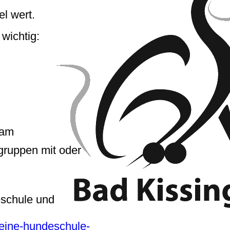
el wert.
 wichtig:
eam
gruppen mit oder
eschule und
keine-hundeschule-