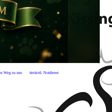
hr Weg zu uns
tierärztl. Notdienst